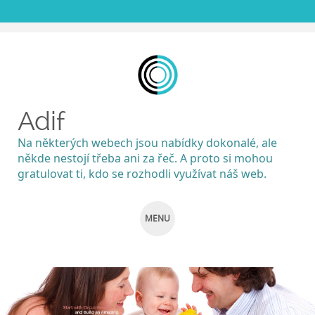
Adif
Na některých webech jsou nabídky dokonalé, ale
někde nestojí třeba ani za řeč. A proto si mohou
gratulovat ti, kdo se rozhodli využívat náš web.
MENU
SKIP
TO
CONTENT