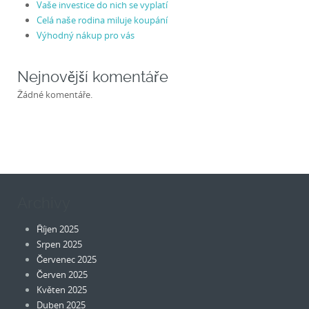
Vaše investice do nich se vyplatí
Celá naše rodina miluje koupání
Výhodný nákup pro vás
Nejnovější komentáře
Žádné komentáře.
Archivy
Říjen 2025
Srpen 2025
Červenec 2025
Červen 2025
Květen 2025
Duben 2025