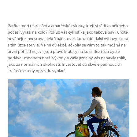
Patříte mezi rekreační a amatérské cyklisty, kteří si rádi za pěkného
počasí vyrazí na kolo? Pokud vás cyklistika jako taková baví, určitě
neváhejte investovat ještě pár stovek korun do další výbavy, která
s tím úzce souvisí. Velmi důležité, ačkoliv se vám to tak možná na
první pohled nejeví, jsou právě kraťasy na kolo. Bez těch byste
podávali mnohem horší výkony a vaše jízda by vás nebavila tolik,
jako za normálních okolností. Investovat do skvěle padnoucích
kraťasů se tedy opravdu vyplatí.