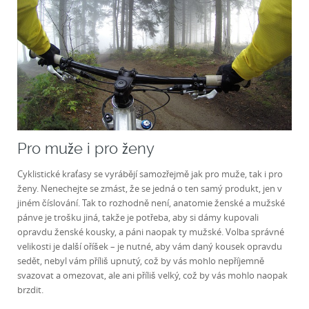
Pro muže i pro ženy
Cyklistické kraťasy se vyrábějí samozřejmě jak pro muže, tak i pro
ženy. Nenechejte se zmást, že se jedná o ten samý produkt, jen v
jiném číslování. Tak to rozhodně není, anatomie ženské a mužské
pánve je trošku jiná, takže je potřeba, aby si dámy kupovali
opravdu ženské kousky, a páni naopak ty mužské. Volba správné
velikosti je další oříšek – je nutné, aby vám daný kousek opravdu
sedět, nebyl vám příliš upnutý, což by vás mohlo nepříjemně
svazovat a omezovat, ale ani příliš velký, což by vás mohlo naopak
brzdit.