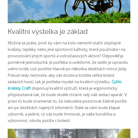
Kvalitní výstelka je základ
Možná se ptáte, proč by vám na kolo nemohli stačit obyčejné
kraťasy, tepláky nebo jiné sportovní kalhoty, které používáte i na
provozování jiných sportů a volnočasových aktivit? Odpověď je
poměrně jednoduchá. Je potřeba si uvědomit, že sedlo je opravdu
velmi tvrdé, což pocítíte hlavně po několika desítkách minut jízdy.
Pokud tedy nechcete, aby vás doslova brzdila veliká bolest
sedacích kostí, tak je potřeba myslet na kvalitní výstelku.
Cyklo
kraťasy Craft
disponují kvalitní výztuží, která je ergonomicky
přizpůsobená tak, že bude skvěle chránit celý váš sedací aparát. V
praxi to bude znamenat to, že nebudete pozorovat žádné potíže
ani po desítkách najetých kilometrů. Stále se vám bude šlapat
výborně, a jediné, co vás bude limitovat, je vaše kondička a
výkonnost, nikoliv potíže s bolestí.