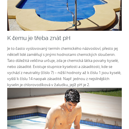
K čemu je třeba znát pH
Je to často vyslovovaný termín chemického názvosloví, přesto jej
někteří lidé zaměňují s jinými hodnotami chemických sloučenin.
Tato důležitá veličina určuje, zda je chemická látka povahy kyselé,
nebo zásadité. Existuje stupnice kyselosti a zásaditosti, kde se
vychází z neutrality (číslo 7) – nižší hodnoty až k číslu 1 jsou kyselé,
vyšší k číslu 14 naopak zásadité. Např. jednou z nejsilnějších
kyselin je chlorovodíková v žaludku, jejíž pH je 2.