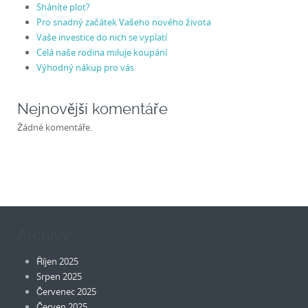
Sháníte plot?
Pro snadný začátek Vašeho nového života
Vaše investice do nich se vyplatí
Celá naše rodina miluje koupání
Výhodný nákup pro vás
Nejnovější komentáře
Žádné komentáře.
Archivy
Říjen 2025
Srpen 2025
Červenec 2025
Červen 2025