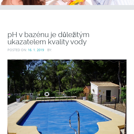
pH v bazénu je důležitým
ukazatelem kvality vody
POSTED ON:
16. 1. 2019
BY: