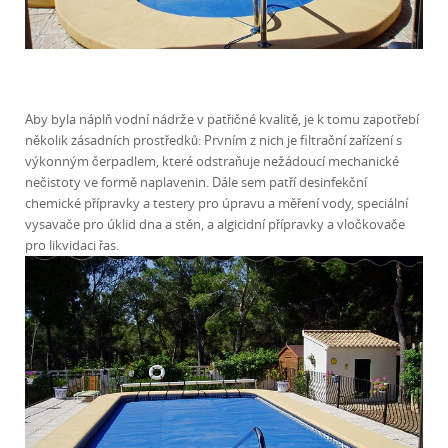
Aby byla náplň vodní nádrže v patřičné kvalitě, je k tomu zapotřebí
několik zásadních prostředků: Prvním z nich je filtrační zařízení s
výkonným čerpadlem, které odstraňuje nežádoucí mechanické
nečistoty ve formě naplavenin. Dále sem patří desinfekční
chemické přípravky a testery pro úpravu a měření vody, speciální
vysavače pro úklid dna a stěn, a algicidní přípravky a vločkovače
pro likvidaci řas.