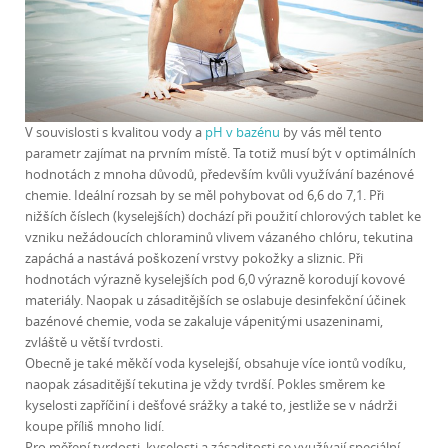
V souvislosti s kvalitou vody a
pH v bazénu
by vás měl tento
parametr zajímat na prvním místě. Ta totiž musí být v optimálních
hodnotách z mnoha důvodů, především kvůli využívání bazénové
chemie. Ideální rozsah by se měl pohybovat od 6,6 do 7,1. Při
nižších číslech (kyselejších) dochází při použití chlorových tablet ke
vzniku nežádoucích chloraminů vlivem vázaného chlóru, tekutina
zapáchá a nastává poškození vrstvy pokožky a sliznic. Při
hodnotách výrazně kyselejších pod 6,0 výrazně korodují kovové
materiály. Naopak u zásaditějších se oslabuje desinfekční účinek
bazénové chemie, voda se zakaluje vápenitými usazeninami,
zvláště u větší tvrdosti.
Obecně je také měkčí voda kyselejší, obsahuje více iontů vodíku,
naopak zásaditější tekutina je vždy tvrdší. Pokles směrem ke
kyselosti zapříčiní i dešťové srážky a také to, jestliže se v nádrži
koupe příliš mnoho lidí.
Pro měření tvrdosti, kyselosti a zásaditosti se využívají speciální