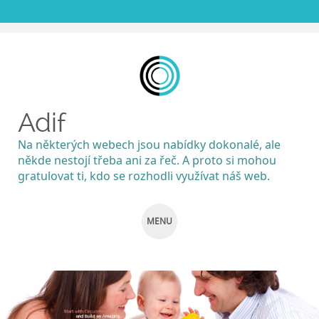
Adif
Na některých webech jsou nabídky dokonalé, ale
někde nestojí třeba ani za řeč. A proto si mohou
gratulovat ti, kdo se rozhodli využívat náš web.
MENU
SKIP
TO
CONTENT