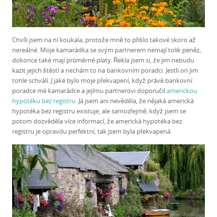
Chvíli jsem na ní koukala, protože mně to přišlo takové skoro až
nereálné. Moje kamarádka se svým partnerem nemají tolik peněz,
dokonce také mají průměrné platy. Řekla jsem si, že jim nebudu
kazit jejich štěstí a nechám to na bankovním poradci. Jestli on jim
tohle schválí. J jaké bylo moje překvapení, když právě bankovní
poradce mé kamarádce a jejímu partnerovi doporučil
americkou
hypotéku bez registru.
Já jsem ani nevěděla, že nějaká americká
hypotéka bez registru existuje, ale samozřejmě, když jsem se
potom dozvěděla více informací, že americká hypotéka bez
registru je opravdu perfektní, tak jsem byla překvapená.