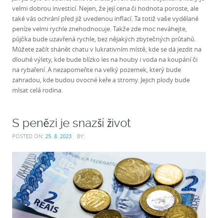
velmi dobrou investicí. Nejen, že její cena či hodnota poroste, ale
také vás ochrání před již uvedenou inflací. Ta totiž vaše vydělané
peníze velmi rychle znehodnocuje. Takže zde moc neváhejte,
půjčka bude uzavřená rychle, bez nějakých zbytečných průtahů.
Můžete začít shánět chatu v lukrativním místě, kde se dá jezdit na
dlouhé výlety, kde bude blízko les na houby i voda na koupání či
na rybaření. A nezapomeňte na velký pozemek, který bude
zahradou, kde budou ovocné keře a stromy. Jejich plody bude
mlsat celá rodina.
S penězi je snazší život
POSTED ON:
25. 8. 2023
BY: