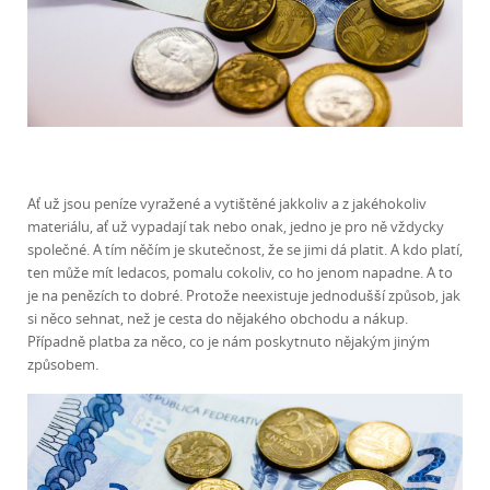
Ať už jsou peníze vyražené a vytištěné jakkoliv a z jakéhokoliv
materiálu, ať už vypadají tak nebo onak, jedno je pro ně vždycky
společné. A tím něčím je skutečnost, že se jimi dá platit. A kdo platí,
ten může mít ledacos, pomalu cokoliv, co ho jenom napadne. A to
je na penězích to dobré. Protože neexistuje jednodušší způsob, jak
si něco sehnat, než je cesta do nějakého obchodu a nákup.
Případně platba za něco, co je nám poskytnuto nějakým jiným
způsobem.