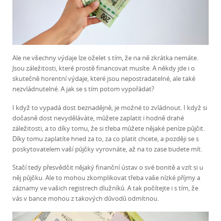
Ale ne všechny výdaje lze oželet s tím, že na ně zkrátka nemáte.
Jsou záležitosti, které prostě financovat musíte. A někdy jde i o
skutečně horentní výdaje, které jsou nepostradatelné, ale také
nezvládnutelné. A jak se s tím potom vypořádat?
I když to vypadá dost beznadějně, je možné to zvládnout. I když si
dočasně dost nevyděláváte, můžete zaplatit i hodně drahé
záležitosti, a to díky tomu, že si třeba můžete nějaké peníze půjčit.
Díky tomu zaplatíte hned za to, za co platit chcete, a později se s
poskytovatelem vaší půjčky vyrovnáte, až na to zase budete mít.
Stačí tedy přesvědčit nějaký finanční ústav o své bonitě a vzít si u
něj půjčku. Ale to mohou zkomplikovat třeba vaše nízké příjmy a
záznamy ve vašich registrech dlužníků. A tak počítejte i s tím, že
vás v bance mohou z takových důvodů odmítnou.