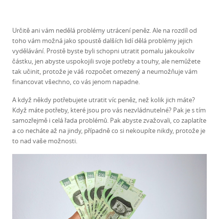
Určitě ani vám nedělá problémy utrácení peněz. Ale na rozdíl od
toho vám možná jako spoustě dalších lidí dělá problémy jejich
vydělávání. Prostě byste byli schopni utratit pomalu jakoukoliv
částku, jen abyste uspokojili svoje potřeby a touhy, ale nemůžete
tak učinit, protože je váš rozpočet omezený a neumožňuje vám
financovat všechno, co vás jenom napadne.
A když někdy potřebujete utratit víc peněz, než kolik jich máte?
Když máte potřeby, které jsou pro vás nezvládnutelné? Pak je s tím
samozřejmě i celá řada problémů. Pak abyste zvažovali, co zaplatíte
a co necháte až na jindy, případně co si nekoupíte nikdy, protože je
to nad vaše možnosti.