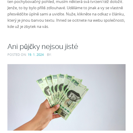
ten pochybovačný pohled, musím některá svá tvrzení též doložit.
Jenže, to by bylo příliš zdlouhavé. Uděláme to jinak a vy se vlastně
přesvědčíte úplně sami a uvidíte. Nuže, klikněte na odkaz v článku,
který je jinou barvou textu. Ihned se ocitnete na webu společnosti,
kde už je zbytek na vás.
Ani půjčky nejsou jisté
POSTED ON:
19. 1. 2024
BY: