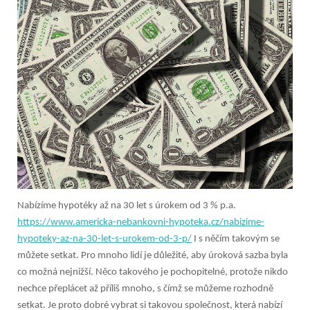
Nabízíme hypotéky až na 30 let s úrokem od 3 % p.a.
https://www.americka-nebankovni-hypoteka.cz/nabizime-
hypoteky-az-na-30-let-s-urokem-od-3-p/
I s něčím takovým se
můžete setkat. Pro mnoho lidí je důležité, aby úroková sazba byla
co možná nejnižší. Něco takového je pochopitelné, protože nikdo
nechce přeplácet až příliš mnoho, s čímž se můžeme rozhodně
setkat. Je proto dobré vybrat si takovou společnost, která nabízí