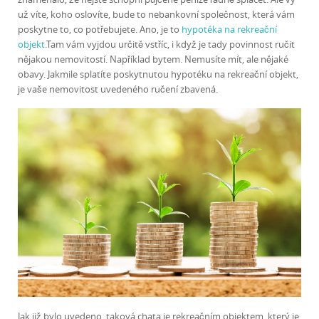
už víte, koho oslovíte, bude to nebankovní společnost, která vám
poskytne to, co potřebujete. Ano, je to
hypotéka na rekreační
objekt
.
Tam vám vyjdou určitě vstříc, i když je tady povinnost ručit
nějakou nemovitostí. Například bytem. Nemusíte mít, ale nějaké
obavy. Jakmile splatíte poskytnutou hypotéku na rekreační objekt,
je vaše nemovitost uvedeného ručení zbavená.
Jak již bylo uvedeno, taková chata je rekreačním objektem, který je