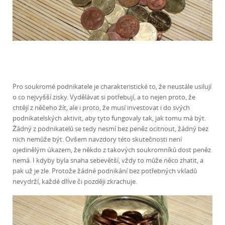
Pro soukromé podnikatele je charakteristické to, že neustále usilují
o co nejvyšší zisky. Vydělávat si potřebují, a to nejen proto, že
chtějí z něčeho žít, ale i proto, že musí investovat i do svých
podnikatelských aktivit, aby tyto fungovaly tak, jak tomu má být.
Žádný z podnikatelů se tedy nesmí bez peněz ocitnout, žádný bez
nich nemůže být. Ovšem navzdory této skutečnosti není
ojedinělým úkazem, že někdo z takových soukromníků dost peněz
nemá. I kdyby byla snaha sebevětší, vždy to může něco zhatit, a
pak už je zle. Protože žádné podnikání bez potřebných vkladů
nevydrží, každé dříve či později zkrachuje.