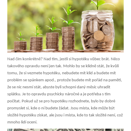
Nad čím konkrétně? Nad tím, jestli si hypotéku vůbec brát. Něco
takového opravdu není jen tak. Mohlo by se klidně stát, že kvůli
tomu, že si vezmete hypotéku, nebudete mít klid a budete mít
problém se spánkem apod., protože budete mít pořád na paměti,
že se nic nesmí stát, abyste byli schopni daný měsíc uhradit
splátku. Je to opravdu psychicky náročné a je potřeba s tím
počítat. Pokud už se pro hypotéku rozhodnete, bylo by dobré
promyslet si, kde o ní budete žádat. Jsou místa, kde může být
složité hypotéku získat, ale jsou i místa, kde to tak složité není, což
mnoho lidí ocení.