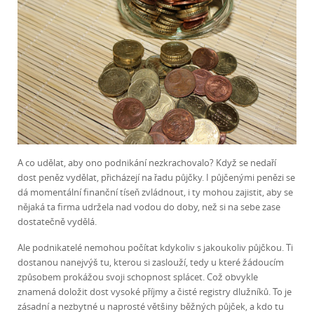
A co udělat, aby ono podnikání nezkrachovalo? Když se nedaří
dost peněz vydělat, přicházejí na řadu půjčky. I půjčenými penězi se
dá momentální finanční tíseň zvládnout, i ty mohou zajistit, aby se
nějaká ta firma udržela nad vodou do doby, než si na sebe zase
dostatečně vydělá.
Ale podnikatelé nemohou počítat kdykoliv s jakoukoliv půjčkou. Ti
dostanou nanejvýš tu, kterou si zaslouží, tedy u které žádoucím
způsobem prokážou svoji schopnost splácet. Což obvykle
znamená doložit dost vysoké příjmy a čisté registry dlužníků. To je
zásadní a nezbytné u naprosté většiny běžných půjček, a kdo tu