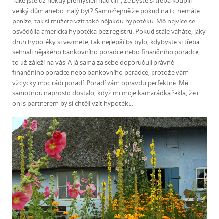
Také jste už někdy přemýšleli nad tím, že byste si třeba koupili
veliký dům anebo malý byt? Samozřejmě že pokud na to nemáte
peníze, tak si můžete vzít také nějakou hypotéku. Mě nejvíce se
osvědčila americká hypotéka bez registru. Pokud stále váháte, jaký
druh hypotéky si vezmete, tak nejlepší by bylo, kdybyste si třeba
sehnali nějakého bankovního poradce nebo finančního poradce,
to už záleží na vás. A já sama za sebe doporučuji právně
finančního poradce nebo bankovního poradce, protože vám
vždycky moc rádi poradí. Poradí vám opravdu perfektně. Mě
samotnou naprosto dostalo, když mi moje kamarádka řekla, že i
oni s partnerem by si chtěli vzít hypotéku.