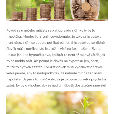
Pokud se u něčeho můžete setkat opravdu s čímkoliv, je to
hypotéka. Mnoho lidí si ani neuvědomuje, že taková hypotéka
není něco, s čím se budete potýkat pár let. S hypotékou se klidně
člověk může potýkat i 30 let, což je většina času našeho života.
Pokud jsou na hypotéku dva, kolikrát to není až taková zátěž, jak
by se mohlo zdát, ale pokud je člověk na hypotéku jen jeden,
může to být velká zátěž. Kolikrát člověk musí vydělávat opravdu
velké peníze, aby to nedopadlo tak, že nebude mít na zaplacení
hypotéky. Už jen z toho důvodu, že je to opravdu velká psychická
zátěž, by bylo vhodné, aby se nad tím člověk dostatečně zamyslel.