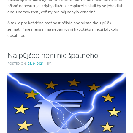
přísně neposuzuje. Kdyby dlužník nesplácel, splatil by se jeho dluh
onou nemovitostí, což by pro něj nebylo výhodné.
A tak je pro každého možnost někde podnikatelskou půjčku
sehnat. Přinejmenším na nebankovní hypotéku mnozí kdykoliv
dosáhnou.
Na půjčce není nic špatného
POSTED ON:
25. 9. 2021
BY: