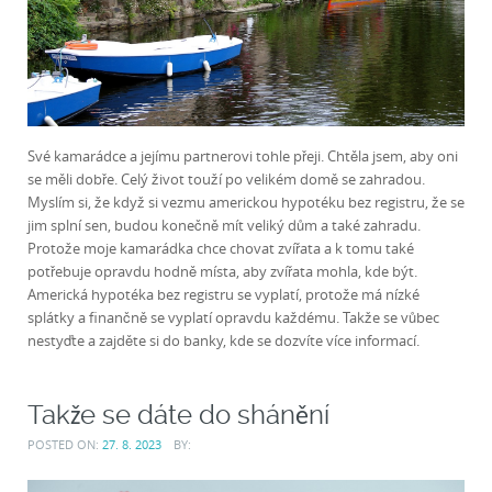
Své kamarádce a jejímu partnerovi tohle přeji. Chtěla jsem, aby oni
se měli dobře. Celý život touží po velikém domě se zahradou.
Myslím si, že když si vezmu americkou hypotéku bez registru, že se
jim splní sen, budou konečně mít veliký dům a také zahradu.
Protože moje kamarádka chce chovat zvířata a k tomu také
potřebuje opravdu hodně místa, aby zvířata mohla, kde být.
Americká hypotéka bez registru se vyplatí, protože má nízké
splátky a finančně se vyplatí opravdu každému. Takže se vůbec
nestyďte a zajděte si do banky, kde se dozvíte více informací.
Takže se dáte do shánění
POSTED ON:
27. 8. 2023
BY: