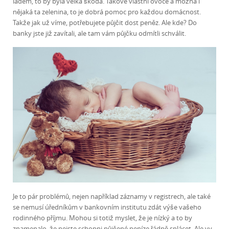
ladem, to by byla velká škoda. Takové vlastní ovoce a možná i
nějaká ta zelenina, to je dobrá pomoc pro každou domácnost.
Takže jak už víme, potřebujete půjčit dost peněz. Ale kde? Do
banky jste již zavítali, ale tam vám půjčku odmítli schválit.
Je to pár problémů, nejen například záznamy v registrech, ale také
se nemusí úředníkům v bankovním institutu zdát výše vašeho
rodinného příjmu. Mohou si totiž myslet, že je nízký a to by
znamenalo, že nejste schopni půjčené peníze řádně splácet. Ale vy