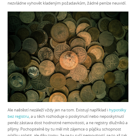
nezvládne vyhovět kladeným požadavkům, žádné peníze neuvidí.
Ale naštěstí nezáleží vždy jen na tom. Existují například i
hypotéky
bez registru
, a u těch rozhoduje o poskytnutí nebo neposkytnutí
peněz zástava dost hodnotné nemovitosti, a ne registry dlužníků a
příjmy. Pochopitelně by tu měl mít zájemce o půjčku schopnost
půjčku splatit, ale díky tomu, že se tu ručí nemovitostí, se to až tak