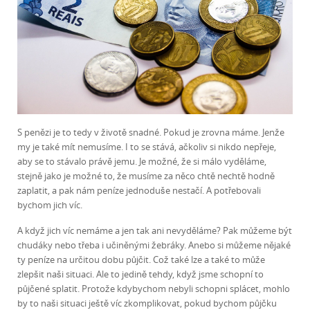
S penězi je to tedy v životě snadné. Pokud je zrovna máme. Jenže
my je také mít nemusíme. I to se stává, ačkoliv si nikdo nepřeje,
aby se to stávalo právě jemu. Je možné, že si málo vyděláme,
stejně jako je možné to, že musíme za něco chtě nechtě hodně
zaplatit, a pak nám peníze jednoduše nestačí. A potřebovali
bychom jich víc.
A když jich víc nemáme a jen tak ani nevyděláme? Pak můžeme být
chudáky nebo třeba i učiněnými žebráky. Anebo si můžeme nějaké
ty peníze na určitou dobu půjčit. Což také lze a také to může
zlepšit naši situaci. Ale to jedině tehdy, když jsme schopní to
půjčené splatit. Protože kdybychom nebyli schopni splácet, mohlo
by to naši situaci ještě víc zkomplikovat, pokud bychom půjčku