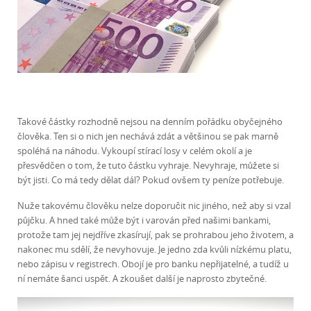
Takové částky rozhodně nejsou na denním pořádku obyčejného
člověka. Ten si o nich jen nechává zdát a většinou se pak marně
spoléhá na náhodu. Vykoupí stírací losy v celém okolí a je
přesvědčen o tom, že tuto částku vyhraje. Nevyhraje, můžete si
být jisti. Co má tedy dělat dál? Pokud ovšem ty peníze potřebuje.
Nuže takovému člověku nelze doporučit nic jiného, než aby si vzal
půjčku. A hned také může být i varován před našimi bankami,
protože tam jej nejdříve zkasírují, pak se prohrabou jeho životem, a
nakonec mu sdělí, že nevyhovuje. Je jedno zda kvůli nízkému platu,
nebo zápisu v registrech. Obojí je pro banku nepřijatelné, a tudíž u
ní nemáte šanci uspět. A zkoušet další je naprosto zbytečné.