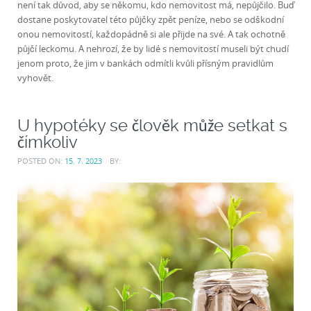
není tak důvod, aby se někomu, kdo nemovitost má, nepůjčilo. Buď
dostane poskytovatel této půjčky zpět peníze, nebo se odškodní
onou nemovitostí, každopádně si ale přijde na své. A tak ochotně
půjčí leckomu. A nehrozí, že by lidé s nemovitostí museli být chudí
jenom proto, že jim v bankách odmítli kvůli přísným pravidlům
vyhovět.
U hypotéky se člověk může setkat s
čímkoliv
POSTED ON:
15. 7. 2023
BY: