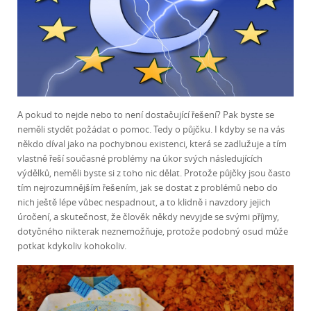
A pokud to nejde nebo to není dostačující řešení? Pak byste se
neměli stydět požádat o pomoc. Tedy o půjčku. I kdyby se na vás
někdo díval jako na pochybnou existenci, která se zadlužuje a tím
vlastně řeší současné problémy na úkor svých následujících
výdělků, neměli byste si z toho nic dělat. Protože půjčky jsou často
tím nejrozumnějším řešením, jak se dostat z problémů nebo do
nich ještě lépe vůbec nespadnout, a to klidně i navzdory jejich
úročení, a skutečnost, že člověk někdy nevyjde se svými příjmy,
dotyčného nikterak neznemožňuje, protože podobný osud může
potkat kdykoliv kohokoliv.