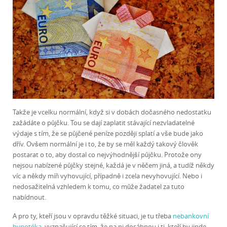
Takže je vcelku normální, když si v dobách dočasného nedostatku
zažádáte o půjčku. Tou se dají zaplatit stávající nezvladatelné
výdaje s tím, že se půjčené peníze později splatí a vše bude jako
dřív. Ovšem normální je i to, že by se měl každý takový člověk
postarat o to, aby dostal co nejvýhodnější půjčku. Protože ony
nejsou nabízené půjčky stejné, každá je v něčem jiná, a tudíž někdy
víc a někdy míň vyhovující, případně i zcela nevyhovující. Nebo i
nedosažitelná vzhledem k tomu, co může žadatel za tuto
nabídnout.
A pro ty, kteří jsou v opravdu těžké situaci, je tu třeba
nebankovní
hypotéka
, vyznačující se tím, že na ni dosáhnou i ti, kteří by jinde