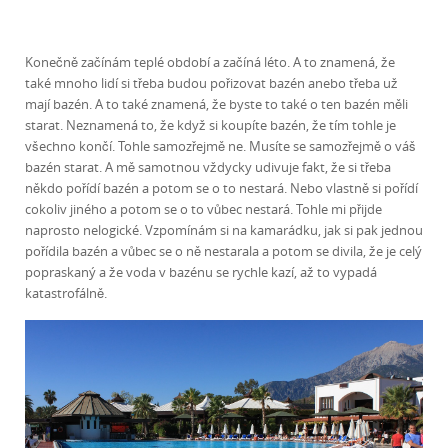
Konečně začínám teplé období a začíná léto. A to znamená, že
také mnoho lidí si třeba budou pořizovat bazén anebo třeba už
mají bazén. A to také znamená, že byste to také o ten bazén měli
starat. Neznamená to, že když si koupíte bazén, že tím tohle je
všechno končí. Tohle samozřejmě ne. Musíte se samozřejmě o váš
bazén starat. A mě samotnou vždycky udivuje fakt, že si třeba
někdo pořídí bazén a potom se o to nestará. Nebo vlastně si pořídí
cokoliv jiného a potom se o to vůbec nestará. Tohle mi přijde
naprosto nelogické. Vzpomínám si na kamarádku, jak si pak jednou
pořídila bazén a vůbec se o ně nestarala a potom se divila, že je celý
popraskaný a že voda v bazénu se rychle kazí, až to vypadá
katastrofálně.