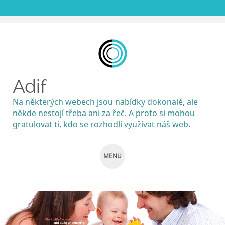
Adif
Na některých webech jsou nabídky dokonalé, ale
někde nestojí třeba ani za řeč. A proto si mohou
gratulovat ti, kdo se rozhodli využívat náš web.
MENU
SKIP
TO
CONTENT