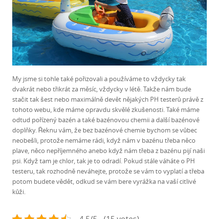
My jsme si tohle také pořizovali a používáme to vždycky tak
dvakrát nebo třikrát za měsíc, vždycky v létě. Takže nám bude
stačit tak šest nebo maximálně devět nějakých PH testerů právě z
tohoto webu, kde máme opravdu skvělé zkušenosti. Také máme
odtud pořízený bazén a také bazénovou chemii a další bazénové
doplňky. Řeknu vám, že bez bazénové chemie bychom se vůbec
neobešli, protože nemáme rádi, když nám v bazénu třeba něco
plave, něco nepříjemného anebo když nám třeba z bazénu pijí naši
psi. Když tam je chlor, tak je to odradí. Pokud stále váháte o PH
testeru, tak rozhodně neváhejte, protože se vám to vyplatí a třeba
potom budete vědět, odkud se vám bere vyrážka na vaší citlivé
kůži.
4.5/5 - (15 votes)