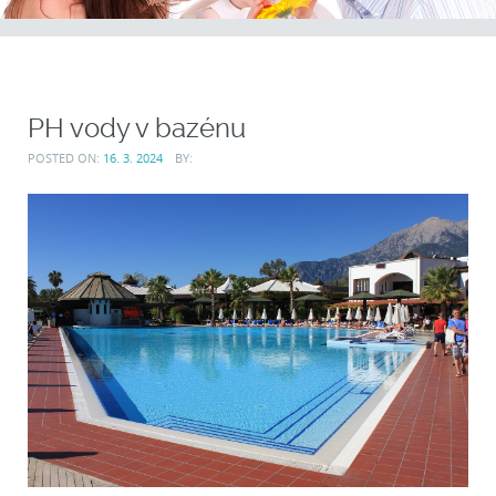
PH vody v bazénu
POSTED ON:
16. 3. 2024
BY: