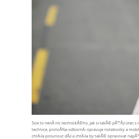
Sice to nenÃ­ nic technickÃ©ho, jak si takÃ© pÅ™Ã¡l otec 
technice, protoÅ¾e odbornÄ› opravuje notebooky a mobilnÃ
chtÄ›la posunout dÃ¡l a chtÄ›la by takÃ© opravovat napÅ™