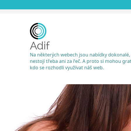
Adif
Na některých webech jsou nabídky dokonalé,
nestojí třeba ani za řeč. A proto si mohou grat
kdo se rozhodli využívat náš web.