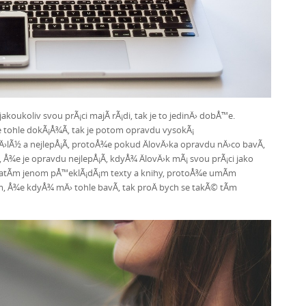
oukoliv svou prÃ¡ci majÃ­ rÃ¡di, tak je to jedinÄ› dobÅ™e.
¾e tohle dokÃ¡Å¾Ã­, tak je potom opravdu vysokÃ¡
lÃ½ a nejlepÅ¡Ã­, protoÅ¾e pokud ÄlovÄ›ka opravdu nÄ›co bavÃ­,
i, Å¾e je opravdu nejlepÅ¡Ã­, kdyÅ¾ ÄlovÄ›k mÃ¡ svou prÃ¡ci jako
s zatÃ­m jenom pÅ™eklÃ¡dÃ¡m texty a knihy, protoÅ¾e umÃ­m
m, Å¾e kdyÅ¾ mÄ› tohle bavÃ­, tak proÄ bych se takÃ© tÃ­m