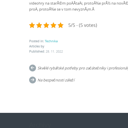
videohry na starÃ©m poÄÃ­taÄi, protoÅ¾e prÃ½ na novÃ©m 
proÄ, protoÅ¾e se v tom nevyznÃ¡m.Â
5/5 - (5 votes)
Posted in:
Technika
Articles by
Published:
28. 11. 2022
Post
Skvělé rybářské potřeby pro začátečníky i profesioná
navigation
Na bezpečnosti záleží
Archivy