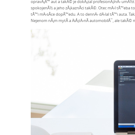
opravÃ¡Å™ aut a takÃ© je dokÃ¡zal profesionÃ¡lnÄ› umÃ½t.
spokojenÃ½ a jeho zÃ¡kaznÃ­ci takÃ©. Otec mÄ›l tÅ™eba tol
tÅ™i mÄ›sÃ­ce dopÅ™edu. A to dennÄ› dÄ›lal tÅ™i auta. Tak
Nejenom nÃ¡m mytÃ­ a ÄiÅ¡tÄ›nÃ­ automobilÅ¯, ale takÃ© n