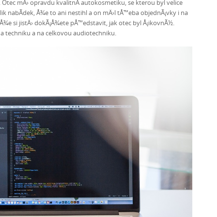
 Otec mÄ› opravdu kvalitnÃ­ autokosmetiku, se kterou byl velice
ik nabÃ­dek, Å¾e to ani nestihl a on mÄ›l tÅ™eba objednÃ¡vky i na
Å¾e si jistÄ› dokÃ¡Å¾ete pÅ™edstavit, jak otec byl Å¡ikovnÃ½.
a techniku a na celkovou audiotechniku.