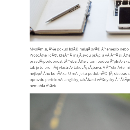
MyslÃ­m si, Å¾e pokud lidÃ© milujÃ­ svÃ© Å™emeslo nebo jak
ProtoÅ¾e lidÃ©, kteÅ™Ã­ majÃ­ svou prÃ¡ci a vÄ›Å™Ã­ si, Å
pravdÄ›podobnost tÅ™eba, Å¾e v tom budou ÃºplnÄ› skvÄ›
tak je to pro nÄ›j vlastnÄ› takovÃ¡ zÃ¡bava. A Å™eknÄ›te m
nejlepÅ¡Ã­ho konÃ­Äka. U mÄ› je to podobnÃ©. JÃ¡ sice za
opravdu perfektnÄ› anglicky, takÅ¾e si vÅ¾dycky Å™Ã­kÃ¡
nemohla Å¾ivit.