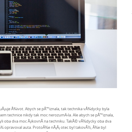
uÅ¡uje Å¾ivot. Abych se pÅ™iznala, tak technika vÅ¾dycky byla
m technice nikdy tak moc nerozumÄ›la. Ale abych se pÅ™iznala,
yli oba dva moc Å¡ikovnÃ­ na techniku. TakÃ© vÅ¾dycky oba dva
Å¾ opravoval auta. ProtoÅ¾e nÃ¡Å¡ otec byl takovÃ½, Å¾e byl