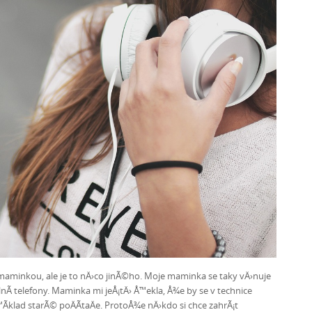
s maminkou, ale je to nÄ›co jinÃ©ho. Moje maminka se taky vÄ›nuje
­ telefony. Maminka mi jeÅ¡tÄ› Å™ekla, Å¾e by se v technice
Ã­klad starÃ© poÄÃ­taÄe. ProtoÅ¾e nÄ›kdo si chce zahrÃ¡t