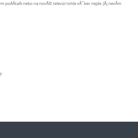
poÄÃ­taÄi nebo na novÃ© televizi tohle vÅ¯bec nejde. JÃ¡ nevÃ­m
ly