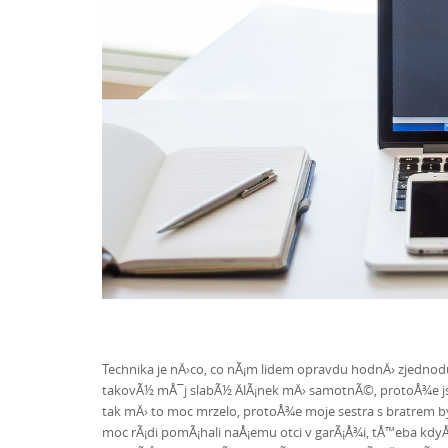
Technika je nÄ›co, co nÃ¡m lidem opravdu hodnÄ› zjednod
takovÃ½ mÅ¯j slabÃ½ ÄlÃ¡nek mÄ› samotnÃ©, protoÅ¾e jse
tak mÄ› to moc mrzelo, protoÅ¾e moje sestra s bratrem b
moc rÃ¡di pomÃ¡hali naÅ¡emu otci v garÃ¡Å¾i, tÅ™eba kdy