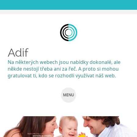
Adif
Na některých webech jsou nabídky dokonalé, ale
někde nestojí třeba ani za řeč. A proto si mohou
gratulovat ti, kdo se rozhodli využívat náš web.
MENU
SKIP
TO
CONTENT