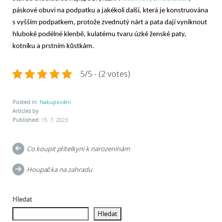
páskové obuvi na podpatku a jakékoli další, která je konstruována
s vyšším podpatkem, protože zvednutý nárt a pata dají vyniknout
hluboké podélné klenbě, kulatému tvaru úzké ženské paty,
kotníku a prstním kůstkám.
5/5 - (2 votes)
Posted in:
Nakupování
Articles by
Published:
15. 7. 2023
Post
Co koupit přítelkyni k narozeninám
navigation
Houpačka na zahradu
Hledat
Hledat