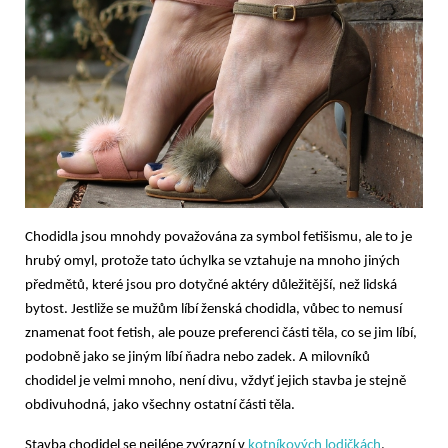
Chodidla jsou mnohdy považována za symbol fetišismu, ale to je
hrubý omyl, protože tato úchylka se vztahuje na mnoho jiných
předmětů, které jsou pro dotyčné aktéry důležitější, než lidská
bytost. Jestliže se mužům líbí ženská chodidla, vůbec to nemusí
znamenat foot fetish, ale pouze preferenci části těla, co se jim líbí,
podobně jako se jiným líbí ňadra nebo zadek. A milovníků
chodidel je velmi mnoho, není divu, vždyť jejich stavba je stejně
obdivuhodná, jako všechny ostatní části těla.
Stavba chodidel se nejlépe zvýrazní v
kotníkových lodičkách
,