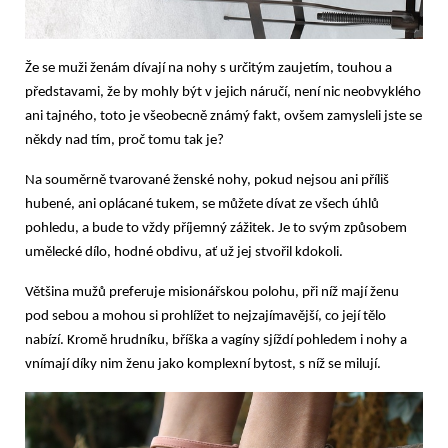
Že se muži ženám dívají na nohy s určitým zaujetím, touhou a
představami, že by mohly být v jejich náručí, není nic neobvyklého
ani tajného, toto je všeobecně známý fakt, ovšem zamysleli jste se
někdy nad tím, proč tomu tak je?
Na souměrně tvarované ženské nohy, pokud nejsou ani příliš
hubené, ani oplácané tukem, se můžete dívat ze všech úhlů
pohledu, a bude to vždy příjemný zážitek. Je to svým způsobem
umělecké dílo, hodné obdivu, ať už jej stvořil kdokoli.
Většina mužů preferuje misionářskou polohu, při níž mají ženu
pod sebou a mohou si prohlížet to nejzajímavější, co její tělo
nabízí. Kromě hrudníku, bříška a vagíny sjíždí pohledem i nohy a
vnímají díky nim ženu jako komplexní bytost, s níž se milují.