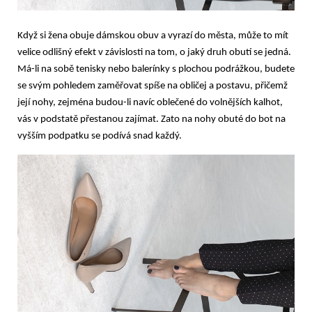
Když si žena obuje dámskou obuv a vyrazí do města, může to mít
velice odlišný efekt v závislosti na tom, o jaký druh obutí se jedná.
Má-li na sobě tenisky nebo balerínky s plochou podrážkou, budete
se svým pohledem zaměřovat spíše na obličej a postavu, přičemž
její nohy, zejména budou-li navíc oblečené do volnějších kalhot,
vás v podstatě přestanou zajímat. Zato na nohy obuté do bot na
vyšším podpatku se podívá snad každý.