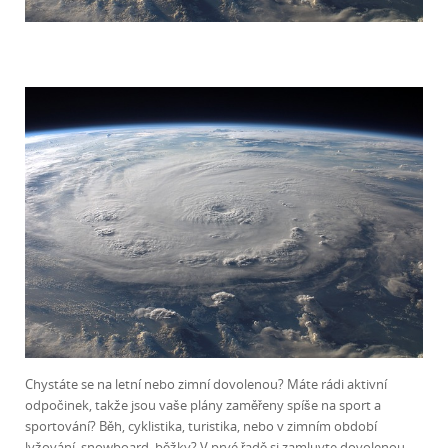
Chystáte se na letní nebo zimní dovolenou? Máte rádi aktivní
odpočinek, takže jsou vaše plány zaměřeny spíše na sport a
sportování? Běh, cyklistika, turistika, nebo v zimním období
lyžování, snowboard, běžky? V prvé řadě si zamluvte dovolenou,