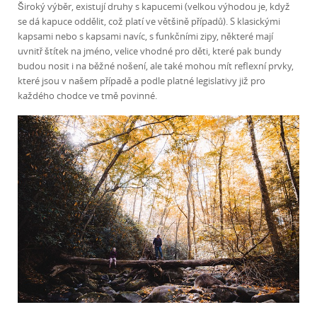
Široký výběr, existují druhy s kapucemi (velkou výhodou je, když
se dá kapuce oddělit, což platí ve většině případů). S klasickými
kapsami nebo s kapsami navíc, s funkčními zipy, některé mají
uvnitř štítek na jméno, velice vhodné pro děti, které pak bundy
budou nosit i na běžné nošení, ale také mohou mít reflexní prvky,
které jsou v našem případě a podle platné legislativy již pro
každého chodce ve tmě povinné.