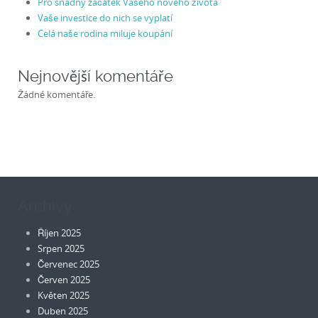
Pro snadný začátek Vašeho nového života
Vaše investice do nich se vyplatí
Celá naše rodina miluje koupání
Nejnovější komentáře
Žádné komentáře.
Archivy
Říjen 2025
Srpen 2025
Červenec 2025
Červen 2025
Květen 2025
Duben 2025