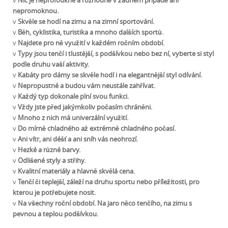
v
Nic je neprofoukne a rozhodně v žádném případě ani
nepromoknou.
v
Skvěle se hodí na zimu a na zimní sportování.
v
Běh, cyklistika, turistika a mnoho dalších sportů.
v
Najdete pro ně využití v každém ročním období.
v
Typy jsou tenčí i tlustější, s podšívkou nebo bez ní, vyberte si styl
podle druhu vaší aktivity.
v
Kabáty pro dámy se skvěle hodí i na elegantnější styl odívání.
v
Nepropustné a budou vám neustále zahřívat.
v
Každý typ dokonale plní svou funkci.
v
Vždy jste před jakýmkoliv počasím chráněni.
v
Mnoho z nich má univerzální využití.
v
Do mírně chladného až extrémně chladného počasí.
v
Ani vítr, ani déšť a ani sníh vás neohrozí.
v
Hezké a různé barvy.
v
Odlišené styly a střihy.
v
Kvalitní materiály a hlavně skvělá cena.
v
Tenčí či teplejší, záleží na druhu sportu nebo příležitosti, pro
kterou je potřebujete nosit.
v
Na všechny roční období. Na jaro něco tenčího, na zimu s
pevnou a teplou podšívkou.