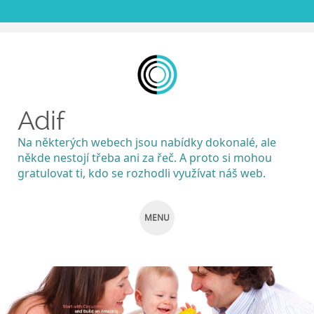
Adif
Na některých webech jsou nabídky dokonalé, ale
někde nestojí třeba ani za řeč. A proto si mohou
gratulovat ti, kdo se rozhodli využívat náš web.
MENU
SKIP
TO
CONTENT