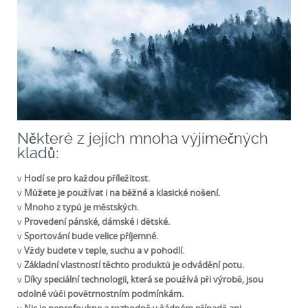
Některé z jejich mnoha výjimečných
kladů:
v
Hodí se pro každou příležitost.
v
Můžete je používat i na běžné a klasické nošení.
v
Mnoho z typů je městských.
v
Provedení pánské, dámské i dětské.
v
Sportování bude velice příjemné.
v
Vždy budete v teple, suchu a v pohodlí.
v
Základní vlastností těchto produktů je odvádění potu.
v
Díky speciální technologii, která se používá při výrobě, jsou
odolné vůči povětrnostním podmínkám.