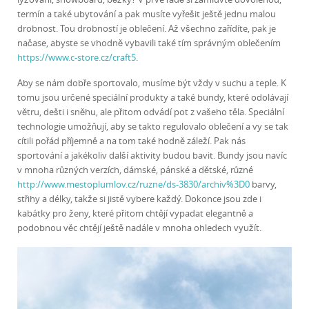
termín a také ubytování a pak musíte vyřešit ještě jednu malou
drobnost. Tou drobností je oblečení. Až všechno zařídíte, pak je
načase, abyste se vhodně vybavili také tím správným oblečením
https://www.c-store.cz/craft5
.
Aby se nám dobře sportovalo, musíme být vždy v suchu a teple. K
tomu jsou určené speciální produkty a také bundy, které odolávají
větru, dešti i sněhu, ale přitom odvádí pot z vašeho těla. Speciální
technologie umožňují, aby se takto regulovalo oblečení a vy se tak
cítili pořád příjemně a na tom také hodně záleží. Pak nás
sportování a jakékoliv další aktivity budou bavit. Bundy jsou navíc
v mnoha různých verzích, dámské, pánské a dětské, různé
http://www.mestoplumlov.cz/ruzne/ds-3830/archiv%3D0
barvy,
střihy a délky, takže si jistě vybere každý. Dokonce jsou zde i
kabátky pro ženy, které přitom chtějí vypadat elegantně a
podobnou věc chtějí ještě nadále v mnoha ohledech využít.