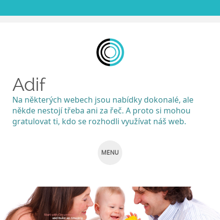
Adif
Na některých webech jsou nabídky dokonalé, ale
někde nestojí třeba ani za řeč. A proto si mohou
gratulovat ti, kdo se rozhodli využívat náš web.
MENU
SKIP
TO
CONTENT