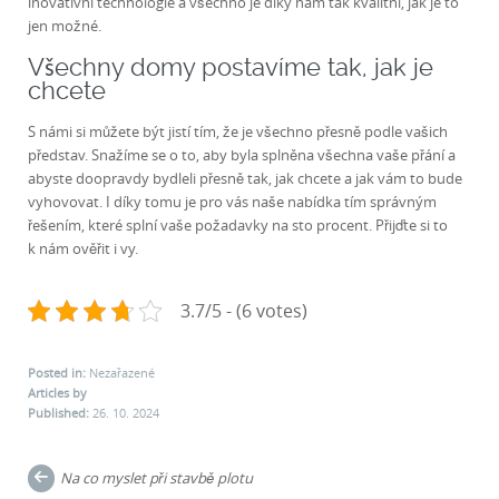
inovativní technologie a všechno je díky nám tak kvalitní, jak je to
jen možné.
Všechny domy postavíme tak, jak je
chcete
S námi si můžete být jistí tím, že je všechno přesně podle vašich
představ. Snažíme se o to, aby byla splněna všechna vaše přání a
abyste doopravdy bydleli přesně tak, jak chcete a jak vám to bude
vyhovovat. I díky tomu je pro vás naše nabídka tím správným
řešením, které splní vaše požadavky na sto procent. Přijďte si to
k nám ověřit i vy.
3.7/5 - (6 votes)
Posted in:
Nezařazené
Articles by
Published:
26. 10. 2024
Post
Na co myslet při stavbě plotu