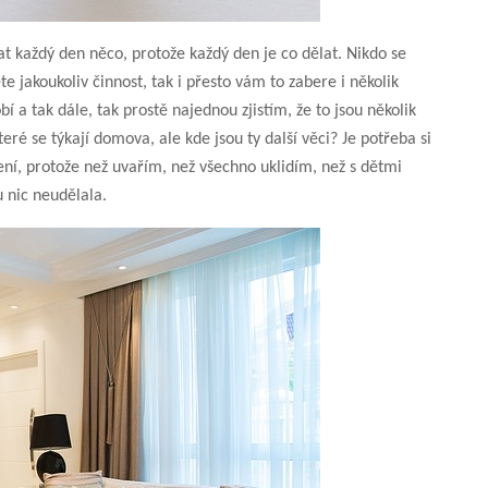
t každý den něco, protože každý den je co dělat. Nikdo se
e jakoukoliv činnost, tak i přesto vám to zabere i několik
í a tak dále, tak prostě najednou zjistím, že to jsou několik
eré se týkají domova, ale kde jsou ty další věci? Je potřeba si
ení, protože než uvařím, než všechno uklidím, než s dětmi
 nic neudělala.