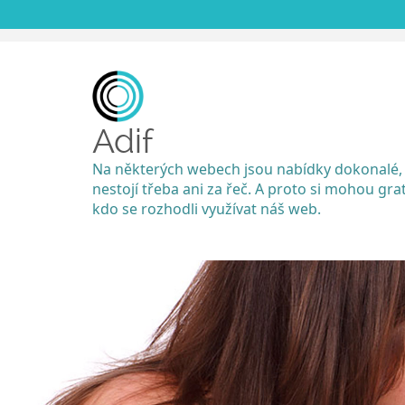
Adif
Na některých webech jsou nabídky dokonalé,
nestojí třeba ani za řeč. A proto si mohou grat
kdo se rozhodli využívat náš web.