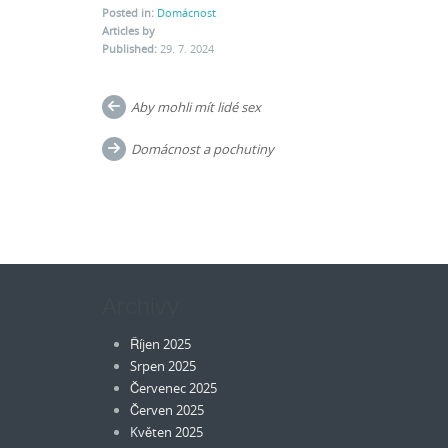
Posted in:
Domácnost
Articles by
Published:
29. 7. 2024
Post
Aby mohli mít lidé sex
navigation
Domácnost a pochutiny
Archivy
Říjen 2025
Srpen 2025
Červenec 2025
Červen 2025
Květen 2025