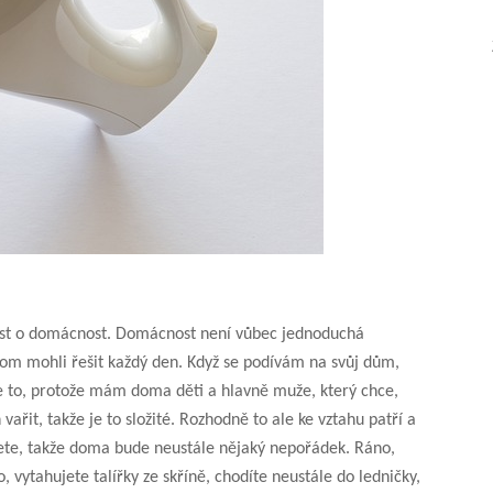
ost o domácnost. Domácnost není vůbec jednoduchá
hom mohli řešit každý den. Když se podívám na svůj dům,
de to, protože mám doma děti a hlavně muže, který chce,
ařit, takže je to složité. Rozhodně to ale ke vztahu patří a
dete, takže doma bude neustále nějaký nepořádek. Ráno,
 vytahujete talířky ze skříně, chodíte neustále do ledničky,