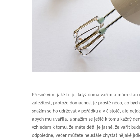
Přesně vím, jaké to je, když doma vařím a mám star
záležitost, protože domácnost je prostě něco, co byc
snažím se ho udržovat v pořádku a v čistotě, ale nej
abych mu uvařila, a snažím se ještě k tomu každý den v
vzhledem k tomu, že máte děti, je jasné, že vařit bu
odpoledne, večer můžete neustále chystat nějaké jídlo,