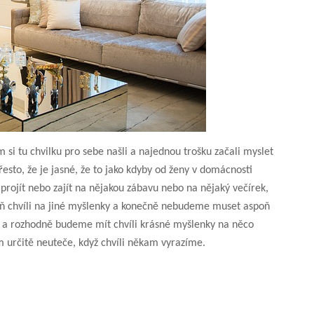
 si tu chvilku pro sebe našli a najednou trošku začali myslet
řesto, že je jasné, že to jako kdyby od ženy v domácnosti
, projít nebo zajít na nějakou zábavu nebo na nějaký večírek,
oň chvíli na jiné myšlenky a konečně nebudeme muset aspoň
ky, a rozhodně budeme mít chvíli krásné myšlenky na něco
 určitě neuteče, když chvíli někam vyrazíme.