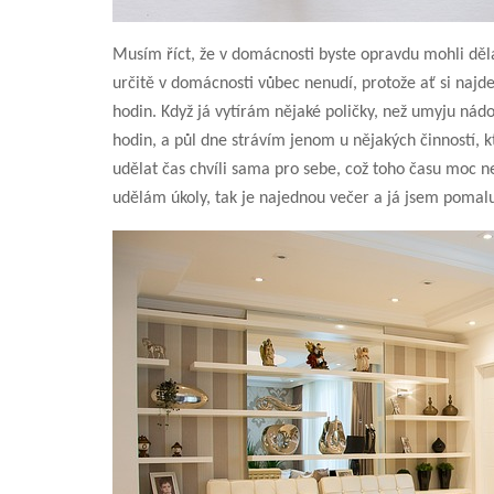
Musím říct, že v domácnosti byste opravdu mohli děla
určitě v domácnosti vůbec nenudí, protože ať si najdet
hodin. Když já vytírám nějaké poličky, než umyju nádob
hodin, a půl dne strávím jenom u nějakých činností, kt
udělat čas chvíli sama pro sebe, což toho času moc n
udělám úkoly, tak je najednou večer a já jsem pomalu