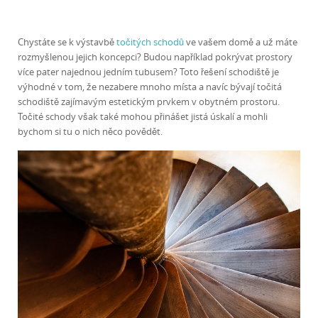
Chystáte se k výstavbě
točitých schodů
ve vašem domě a už máte
rozmyšlenou jejich koncepci? Budou například pokrývat prostory
více pater najednou jedním tubusem? Toto řešení schodiště je
výhodné v tom, že nezabere mnoho místa a navíc bývají točitá
schodiště zajímavým estetickým prvkem v obytném prostoru.
Točité schody však také mohou přinášet jistá úskalí a mohli
bychom si tu o nich něco povědět.