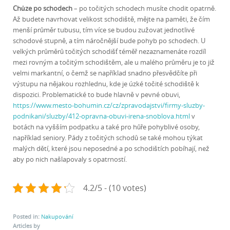
Chůze po schodech
– po točitých schodech musíte chodit opatrně.
Až budete navrhovat velikost schodiště, mějte na paměti, že čím
menší průměr tubusu, tím více se budou zužovat jednotlivé
schodové stupně, a tím náročnější bude pohyb po schodech. U
velkých průměrů točitých schodišť téměř nezaznamenáte rozdíl
mezi rovným a točitým schodištěm, ale u malého průměru je to již
velmi markantní, o čemž se například snadno přesvědčíte při
výstupu na nějakou rozhlednu, kde je úzké točité schodiště k
dispozici. Problematické to bude hlavně v pevné obuvi,
https://www.mesto-bohumin.cz/cz/zpravodajstvi/firmy-sluzby-
podnikani/sluzby/412-opravna-obuvi-irena-snoblova.html
v
botách na vyšším podpatku a také pro hůře pohyblivé osoby,
například seniory. Pády z točitých schodů se také mohou týkat
malých dětí, které jsou neposedné a po schodištích pobíhají, než
aby po nich našlapovaly s opatrností.
4.2/5 - (10 votes)
Posted in:
Nakupování
Articles by