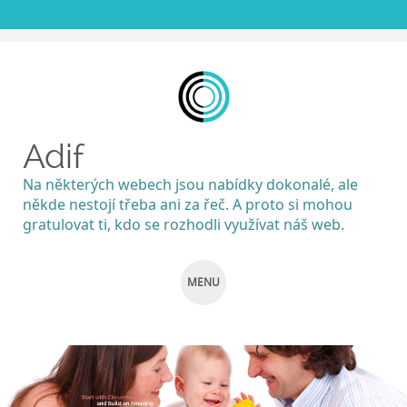
Adif
Na některých webech jsou nabídky dokonalé, ale
někde nestojí třeba ani za řeč. A proto si mohou
gratulovat ti, kdo se rozhodli využívat náš web.
MENU
SKIP
TO
CONTENT