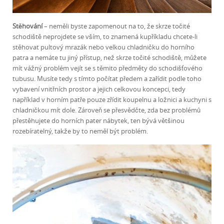
Stěhování
– neměli byste zapomenout na to, že skrze točité
schodiště neprojdete se vším, to znamená kupříkladu chcete-li
stěhovat pultový mrazák nebo velkou chladničku do horního
patra a nemáte tu jiný přístup, než skrze točité schodiště, můžete
mít vážný problém vejít se s těmito předměty do schodišťového
tubusu. Musíte tedy s tímto počítat předem a zařídit podle toho
vybavení vnitřních prostor a jejich celkovou koncepci, tedy
například v horním patře pouze zřídit koupelnu a ložnici a kuchyni s
chladničkou mít dole. Zároveň se přesvědčte, zda bez problémů
přestěhujete do horních pater nábytek, ten bývá většinou
rozebíratelný, takže by to neměl být problém.