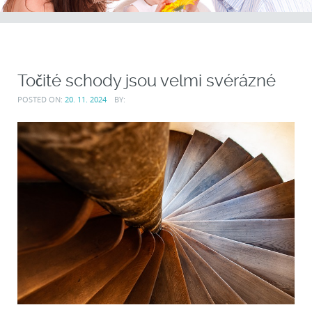
Točité schody jsou velmi svérázné
POSTED ON:
20. 11. 2024
BY: