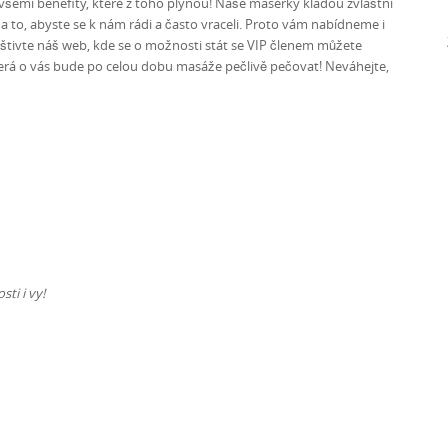
všemi benefity, které z toho plynou! Naše masérky kladou zvláštní
a to, abyste se k nám rádi a často vraceli. Proto vám nabídneme i
Navštivte náš web, kde se o možnosti stát se VIP členem můžete
která o vás bude po celou dobu masáže pečlivě pečovat! Neváhejte,
ti i vy!