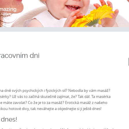
racovním dni
na dně svých psychických i fyzických sil? Nebodla by vám masáž?
rky? Už vás to začíná skutečně zajímat, že? Tak dál. Ta masérka
že máte zavolat? Co že je to za masáž?
Erotická masáž
z našeho
ou hotové divy, tak neváhejte a objednejte si ji ještě dnes!
 dnes!