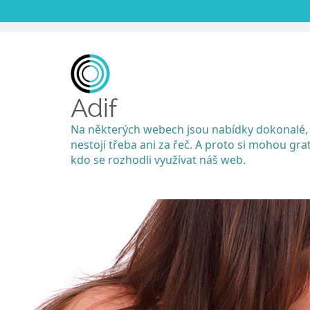
Adif
Na některých webech jsou nabídky dokonalé,
nestojí třeba ani za řeč. A proto si mohou grat
kdo se rozhodli využívat náš web.