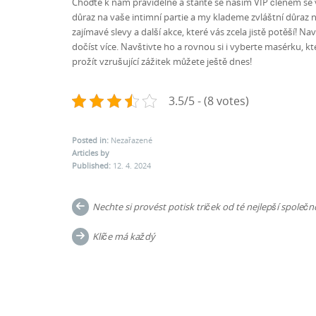
Choďte k nám pravidelně a staňte se naším VIP členem se 
důraz na vaše intimní partie a my klademe zvláštní důraz n
zajímavé slevy a další akce, které vás zcela jistě potěší! 
dočíst více. Navštivte ho a rovnou si i vyberte masérku, 
prožít vzrušující zážitek můžete ještě dnes!
3.5/5 - (8 votes)
Posted in:
Nezařazené
Articles by
Published:
12. 4. 2024
Post
Nechte si provést potisk triček od té nejlepší společnos
navigation
Klíče má každý