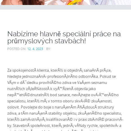
Nabízíme hlavně speciální práce na
průmyslových stavbách!
POSTED ON:
12. 4. 2023
BY:
Za spokojenostÃ­ klienta, kterÃ½ si objednÃ¡ sanaÄnÃ­ prÃ¡ce,
hledejte jednoznaÄnÄ› profesionÃ¡lnÃ­ho odbornÃ­ka. Pokud se
VÃ¡m v dÅ¯sledku provlhlÃ©ho zdiva ve VaÅ¡em seznamu
nutnÃ½ch zÃ¡leÅ¾itostÃ­ k vyÅ™Ã­zenÃ­ objevila jako
nepÅ™ehlÃ©dnutelnÃ½ bod
sanace
, nevÃ¡hejte ovÄ›Å™enÃ©ho
specialistu, kterÃ½ mÃ¡ v tomto oboru skvÄ›lÃ© zkuÅ¡enosti,
oslovit. Povolejte do boje s naruÅ¡enÃ­m Å¾Ã¡doucÃ­ struktury
zdiva, a tÃ­m naruÅ¡enÃ­ stability objektu, zkuÅ¡enÃ©ho specialistu,
kterÃ½ zamÄ›stnÃ¡vÃ¡ kvalifikovanÃ© i v praxi zbÄ›hlÃ© pracovnÃ­
ky. StavebnÃ­ spoleÄnost, kterÃ¡ jednÃ¡ vÅ¾dy rychle, spolehlivÄ› a