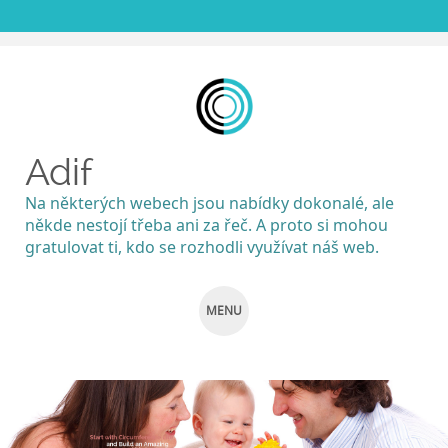
Adif
Na některých webech jsou nabídky dokonalé, ale
někde nestojí třeba ani za řeč. A proto si mohou
gratulovat ti, kdo se rozhodli využívat náš web.
MENU
SKIP
TO
CONTENT