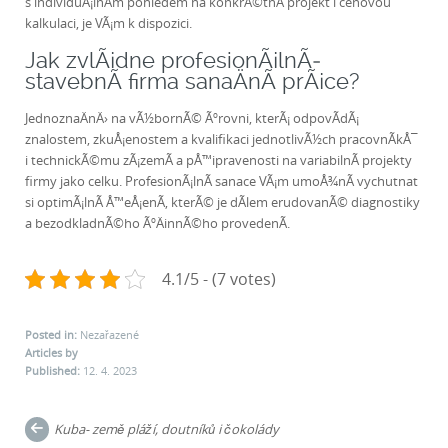
s individuÃ¡lnÃ­m pohledem na konkrÃ©tnÃ­ projekt i cenovou
kalkulaci, je VÃ¡m k dispozici.
Jak zvlÃ¡dne profesionÃ¡lnÃ­
stavebnÃ­ firma sanaÄnÃ­ prÃ¡ce?
JednoznaÄnÄ› na vÃ½bornÃ© Ãºrovni, kterÃ¡ odpovÃ­dÃ¡
znalostem, zkuÅ¡enostem a kvalifikaci jednotlivÃ½ch pracovnÃ­kÅ¯
i technickÃ©mu zÃ¡zemÃ­ a pÅ™ipravenosti na variabilnÃ­ projekty
firmy jako celku. ProfesionÃ¡lnÃ­ sanace VÃ¡m umoÅ¾nÃ­ vychutnat
si optimÃ¡lnÃ­ Å™eÅ¡enÃ­, kterÃ© je dÃ­lem erudovanÃ© diagnostiky
a bezodkladnÃ©ho ÃºÄinnÃ©ho provedenÃ­.
4.1/5 - (7 votes)
Posted in:
Nezařazené
Articles by
Published:
12. 4. 2023
Post
Kuba- země pláží, doutníků i čokolády