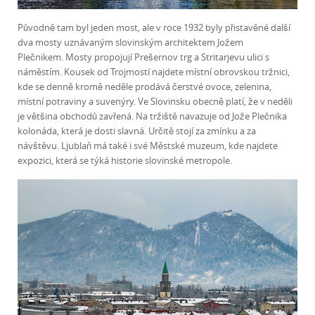
Původně tam byl jeden most, ale v roce 1932 byly přistavěné další
dva mosty uznávaným slovinským architektem Jožem
Plečnikem. Mosty propojují Prešernov trg a Stritarjevu ulici s
náměstím. Kousek od Trojmostí najdete místní obrovskou tržnici,
kde se denně kromě neděle prodává čerstvé ovoce, zelenina,
místní potraviny a suvenýry. Ve Slovinsku obecně platí, že v neděli
je většina obchodů zavřená. Na tržiště navazuje od Jože Plečnika
kolonáda, která je dosti slavná. Určitě stojí za zmínku a za
návštěvu. Ljublaň má také i své Městské muzeum, kde najdete
expozici, která se týká historie slovinské metropole.