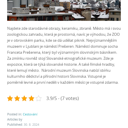
Najdete zde starodávné obrazy, keramiku, zbraně. Město má i svou
zoologickou zahradu, která je prostorná, navíc je výhodou, že ZOO
je v obrovském parku, kde se dá udělat piknik. Nejvýznamnějším
muzeem v Ljublani je náměstí Prešeren. Náměstí dominuje socha
Franceta Prešerena, který byl významným slovinským básníkem.
Za zmínku rovněž stojí Slovanské etnografické muzeum. Zde je
expozice, která se týká slovanské historie. A také římské hradby,
které lemují město. Národní muzeum Slovinska nabízí sbírku
kulturního dědictví a přírodní historii Slovinska. Vstupné je
poměrně levné a první neděli v každém měsíci je vstupné zdarma.
3.9/5 - (7 votes)
Posted in:
Cestování
Articles by
Published:
30. 8. 2024