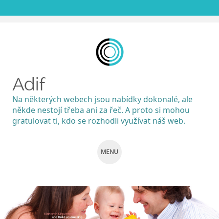
Adif
Na některých webech jsou nabídky dokonalé, ale
někde nestojí třeba ani za řeč. A proto si mohou
gratulovat ti, kdo se rozhodli využívat náš web.
MENU
SKIP
TO
CONTENT