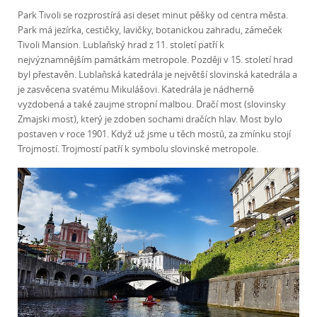
Park Tivoli se rozprostírá asi deset minut pěšky od centra města.
Park má jezírka, cestičky, lavičky, botanickou zahradu, zámeček
Tivoli Mansion. Lublaňský hrad z 11. století patří k
nejvýznamnějším památkám metropole. Později v 15. století hrad
byl přestavěn. Lublaňská katedrála je největší slovinská katedrála a
je zasvěcena svatému Mikulášovi. Katedrála je nádherně
vyzdobená a také zaujme stropní malbou. Dračí most (slovinsky
Zmajski most), který je zdoben sochami dračích hlav. Most bylo
postaven v roce 1901. Když už jsme u těch mostů, za zmínku stojí
Trojmostí. Trojmostí patří k symbolu slovinské metropole.