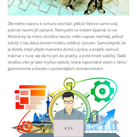
Dle mého názoru k tomuto dochází, jelikož lidstvo samo svůj
pokrok neumí již zastavit. Nemyslím to ovšem špatně, to ne.
Možná by se místo slovíčka neumí, mělo napsat nechtějí, jelikož
každý z nás dává slovům trošku odlišný význam. Samozřejmě, že
je dobře, když přijde maminka domů z práce, a prádlo nemusí
máchat v ruce, ale dá ho jen do pračky, a poté hned sušičky. Další
skvělou věcí je také myčka nádobí, která napomáhá všem v rámci
gastronomie a ženám v početnějších domácnostech.