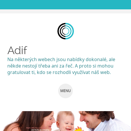
Adif
Na některých webech jsou nabídky dokonalé, ale
někde nestojí třeba ani za řeč. A proto si mohou
gratulovat ti, kdo se rozhodli využívat náš web.
MENU
SKIP
TO
CONTENT