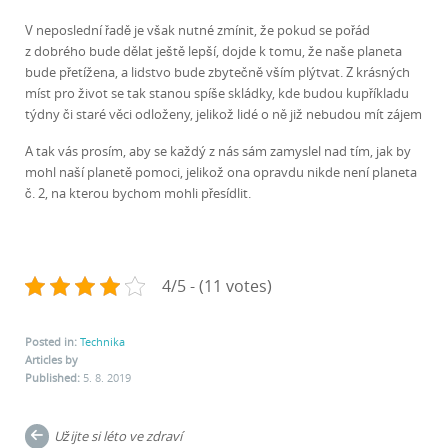
V neposlední řadě je však nutné zmínit, že pokud se pořád
z dobrého bude dělat ještě lepší, dojde k tomu, že naše planeta
bude přetížena, a lidstvo bude zbytečně vším plýtvat. Z krásných
míst pro život se tak stanou spíše skládky, kde budou kupříkladu
týdny či staré věci odloženy, jelikož lidé o ně již nebudou mít zájem
A tak vás prosím, aby se každý z nás sám zamyslel nad tím, jak by
mohl naší planetě pomoci, jelikož ona opravdu nikde není planeta
č. 2, na kterou bychom mohli přesídlit.
4/5 - (11 votes)
Posted in:
Technika
Articles by
Published:
5. 8. 2019
Post
Užijte si léto ve zdraví