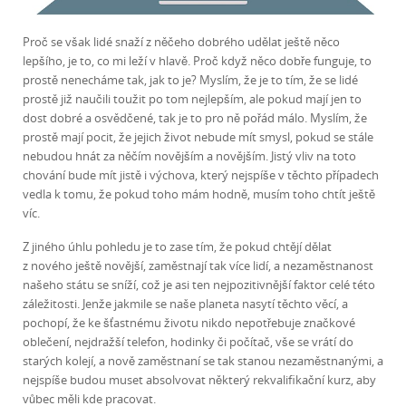
Proč se však lidé snaží z něčeho dobrého udělat ještě něco
lepšího, je to, co mi leží v hlavě. Proč když něco dobře funguje, to
prostě nenecháme tak, jak to je? Myslím, že je to tím, že se lidé
prostě již naučili toužit po tom nejlepším, ale pokud mají jen to
dost dobré a osvědčené, tak je to pro ně pořád málo. Myslím, že
prostě mají pocit, že jejich život nebude mít smysl, pokud se stále
nebudou hnát za něčím novějším a novějším. Jistý vliv na toto
chování bude mít jistě i výchova, který nejspíše v těchto případech
vedla k tomu, že pokud toho mám hodně, musím toho chtít ještě
víc.
Z jiného úhlu pohledu je to zase tím, že pokud chtějí dělat
z nového ještě novější, zaměstnají tak více lidí, a nezaměstnanost
našeho státu se sníží, což je asi ten nejpozitivnější faktor celé této
záležitosti. Jenže jakmile se naše planeta nasytí těchto věcí, a
pochopí, že ke šťastnému životu nikdo nepotřebuje značkové
oblečení, nejdražší telefon, hodinky či počítač, vše se vrátí do
starých kolejí, a nově zaměstnaní se tak stanou nezaměstnanými, a
nejspíše budou muset absolvovat některý rekvalifikační kurz, aby
vůbec měli kde pracovat.