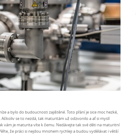
níze a bylo do budoucnosti zajištěné. Toto přání je sice moc hezké,
. Ačkoliv se to nezdá, tak maturitám už odzvonilo a ať si myslí
 vám je maturita víte k čemu. Nedávejte tak své děti na maturitní
Věřte, že práci si nejdou mnohem rychleji a budou vydělávat i větší