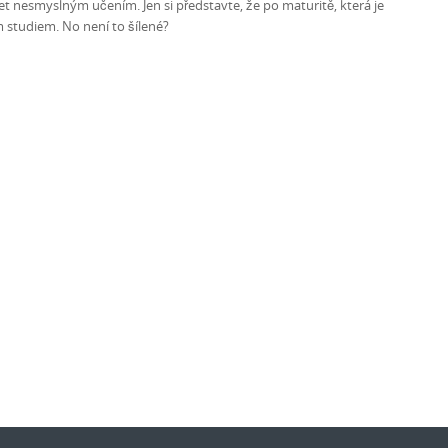
et nesmyslným učením. Jen si představte, že po maturitě, která je
ím studiem. No není to šílené?