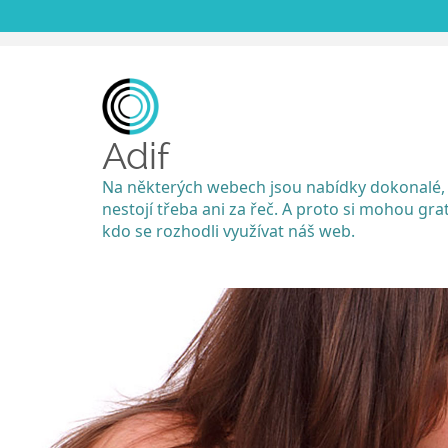
Adif
Na některých webech jsou nabídky dokonalé,
nestojí třeba ani za řeč. A proto si mohou grat
kdo se rozhodli využívat náš web.