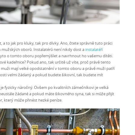
a to jak pro kluky, tak pro dívky. Ano, čtete správně tuto práci
 mužských oborů. Instalatérů není nikdy dost a
instalatéří
tyto o tomto oboru popřemýšlet a navrhnout ho vašemu dítěti.
své kadeřnice? Pokud ano, tak určitě už víte, proč právě tento
 muži mají velké opodstatnění v tomto oboru a právě muži patří
nosti velmi žádaný a pokud budete šikovní, tak budete mít
 je fyzicky náročný. Ovšem po kvalitních zámečníkovi je velká
u neustále žádané a pokud máte šikovného syna, tak si může přijít
r, který může přinést hezké peníze.