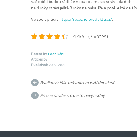
vaše děti budou rádi, že nebudou muset strávit dalších x l
na 4 roky stráví ještě 3 roky na bakaláře a poté ještě dalš
Ve spolupráci s
https://recezne-produktu.cz/
.
4.4/5 - (7 votes)
Posted in:
Podnikání
Articles by
Published:
20. 9. 2023
Post
Bublinová fólie průvodcem vaší dovolené
navigation
Proč je prodej sro často nevýhodný