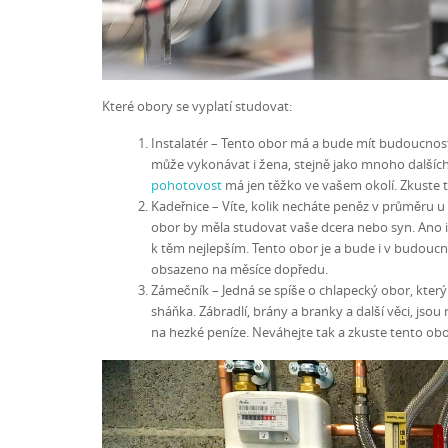
Které obory se vyplatí studovat:
Instalatér – Tento obor má a bude mít budoucnost, 
může vykonávat i žena, stejně jako mnoho dalších
pohotovost
má jen těžko ve vašem okolí. Zkuste 
Kadeřnice – Víte, kolik necháte peněz v průměru u 
obor by měla studovat vaše dcera nebo syn. Ano i
k těm nejlepším. Tento obor je a bude i v budouc
obsazeno na měsíce dopředu.
Zámečník – Jedná se spíše o chlapecký obor, který
sháňka. Zábradlí, brány a branky a další věci, jso
na hezké peníze. Neváhejte tak a zkuste tento obo