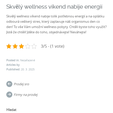
Skvělý wellness víkend nabije energií
Skvělý wellness víkend nabije tolik potřebnou energií a na oplátku
odbourá veškerý stres, který zaplavuje náš organismus den co
den! To vše Vám umožní wellness pobyty. Chtěli byste toho využít?
Jistě že chtěli! Jděte do toho, objednávejte! Neváhejte!
3/5 - (1 vote)
Posted in:
Nezařazené
Articles by
Published:
20. 3. 2025
Post
Prodej sro
navigation
Firmy na prodej
Hledat