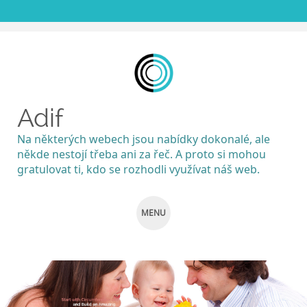
Adif
Na některých webech jsou nabídky dokonalé, ale
někde nestojí třeba ani za řeč. A proto si mohou
gratulovat ti, kdo se rozhodli využívat náš web.
MENU
SKIP
TO
CONTENT