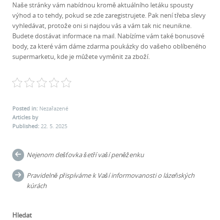
Naše stránky vám nabídnou kromě aktuálního letáku spousty
výhod a to tehdy, pokud se zde zaregistrujete. Pak není třeba slevy
vyhledávat, protože oni si najdou vás a vám tak nic neunikne.
Budete dostávat informace na mail. Nabízíme vám také bonusové
body, za které vám dáme zdarma poukázky do vašeho oblíbeného
supermarketu, kde je můžete vyměnit za zboží.
Posted in:
Nezařazené
Articles by
Published:
22. 5. 2025
Post
Nejenom dešťovka šetří vaší peněženku
navigation
Pravidelně přispíváme k Vaší informovanosti o lázeňských
kúrách
Hledat