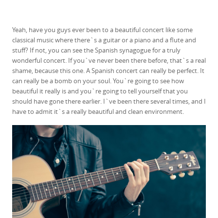
Yeah, have you guys ever been to a beautiful concert like some
classical music where there`s a guitar or a piano and a flute and
stuff? If not, you can see the Spanish synagogue for a truly
wonderful concert. If you`ve never been there before, that`s a real
shame, because this one. A Spanish concert can really be perfect. It
can really be a bomb on your soul. You`re going to see how
beautiful it really is and you`re going to tell yourself that you
should have gone there earlier. I`ve been there several times, and I
have to admit it`s a really beautiful and clean environment.