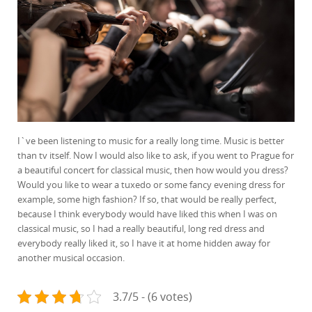
I`ve been listening to music for a really long time. Music is better
than tv itself. Now I would also like to ask, if you went to Prague for
a beautiful concert for classical music, then how would you dress?
Would you like to wear a tuxedo or some fancy evening dress for
example, some high fashion? If so, that would be really perfect,
because I think everybody would have liked this when I was on
classical music, so I had a really beautiful, long red dress and
everybody really liked it, so I have it at home hidden away for
another musical occasion.
3.7/5 - (6 votes)