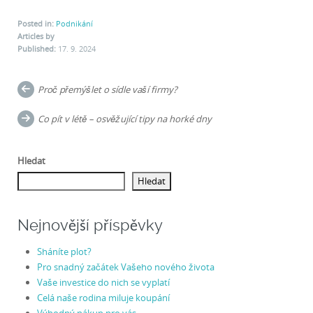
Posted in:
Podnikání
Articles by
Published:
17. 9. 2024
Post
Proč přemýšlet o sídle vaší firmy?
navigation
Co pít v létě – osvěžující tipy na horké dny
Hledat
Hledat
Nejnovější příspěvky
Sháníte plot?
Pro snadný začátek Vašeho nového života
Vaše investice do nich se vyplatí
Celá naše rodina miluje koupání
Výhodný nákup pro vás